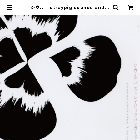
シウル | straypig sounds and s
undries